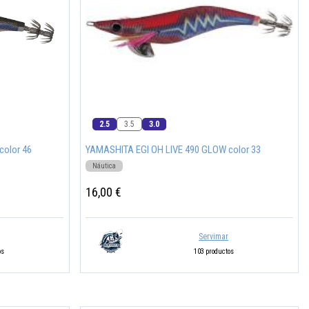
2.5
3.5
3.0
color 46
YAMASHITA EGI OH LIVE 490 GLOW color 33
Náutica
16,00 €
Servimar
os
103 productos