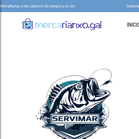
MercaRianxo, o teu comercio de sempre a un clic
Contáct
INICI