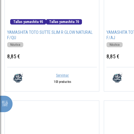
Tallas yamashita 95
Tallas yamashita 70
YAMASHITA TOTO SUTTE SLIM R GLOW NATURAL
YAMASHITA TO
F/QU
F/AJ
Náutica
Náutica
8,85 €
8,85 €
Servimar
103 productos