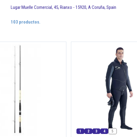
Lugar Muelle Comercial, 45, Rianxo - 15920, A Coruña, Spain
103 productos.
1
2
3
4
5