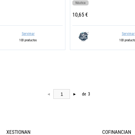
Náutica
10,65 €
Servimar
Servimar
103 productos
103 product
de 3
◄
►
XESTIONAN
COFINANCIAN