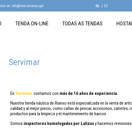
anos en: info@mercarianxo.gal
GL
ES
O
TENDA ON-LINE
TODAS AS TENDAS
HOSTA
Servimar
En
Servimar
contamos con
más de 16 años de experiencia.
Nuestra tienda náutica de Rianxo está especializada en la venta de art
calidad y al mejor precio, como cañas de pescar, accesorios, carretes,
productos para la limpieza y el mantenimiento de barcos.
Somos
inspectores homologados por Lalizas
y hacemos revisiones