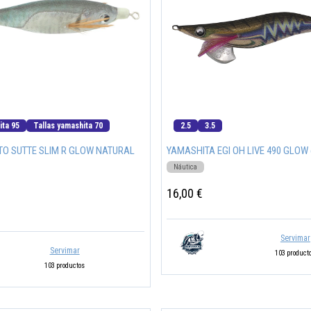
ita 95
Tallas yamashita 70
2.5
3.5
TO SUTTE SLIM R GLOW NATURAL
YAMASHITA EGI OH LIVE 490 GLOW 
Náutica
16,00 €
Servimar
Servimar
103 product
103 productos