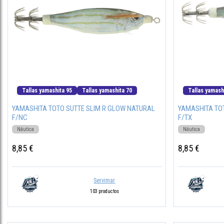
Tallas yamashita 95
Tallas yamashita 70
Tallas yamash
YAMASHITA TOTO SUTTE SLIM R GLOW NATURAL
YAMASHITA TO
F/NC
F/TX
Náutica
Náutica
8,85 €
8,85 €
Servimar
103 productos