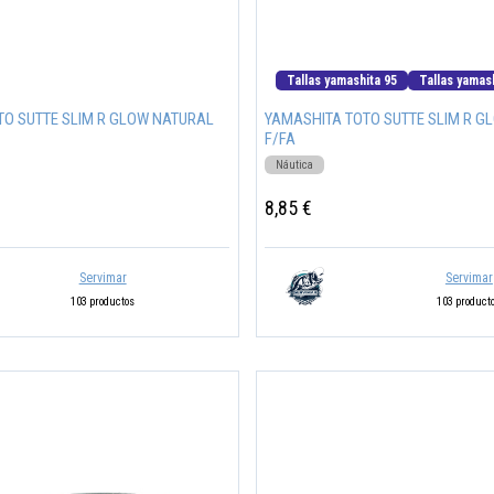
Tallas yamashita 95
Tallas yamas
TO SUTTE SLIM R GLOW NATURAL
YAMASHITA TOTO SUTTE SLIM R G
F/FA
Náutica
8,85 €
Servimar
Servimar
103 productos
103 product