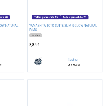
hita 70
Tallas yamashita 95
Tallas yamashita 70
LOW NATURAL
YAMASHITA TOTO SUTTE SLIM R GLOW NATURAL
F/MO
Náutica
8,85 €
Servimar
os
103 productos