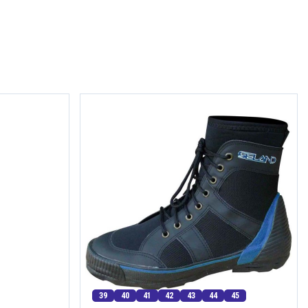
39
40
41
42
43
44
45