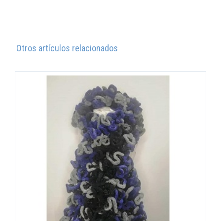
Otros artículos relacionados