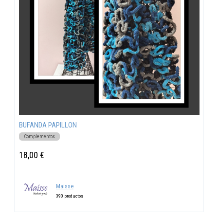
BUFANDA PAPILLON
Complementos
18,00 €
Maisse
390 productos