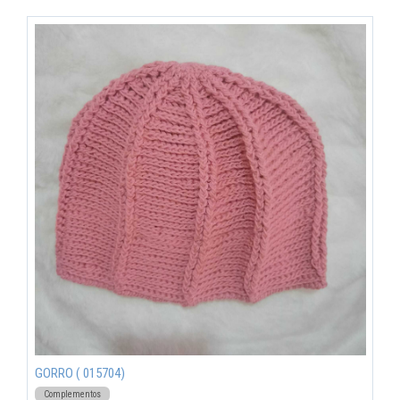
GORRO ( 015704)
Complementos