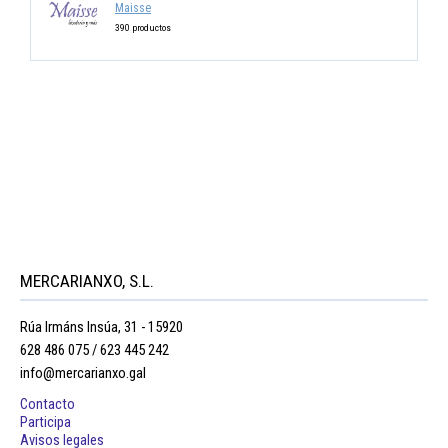
Maisse
390 productos
MERCARIANXO, S.L.
Rúa Irmáns Insúa, 31 - 15920
628 486 075 / 623 445 242
info@mercarianxo.gal
Contacto
Participa
Avisos legales