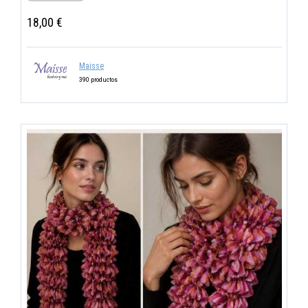
18,00 €
Maisse
390 productos