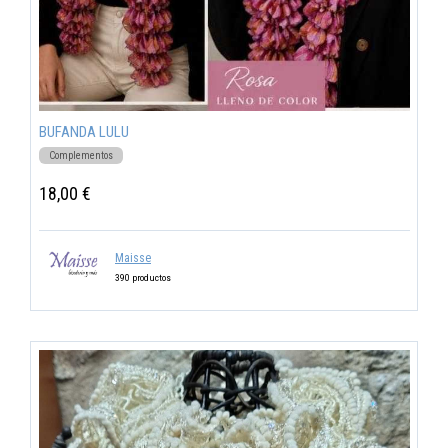
BUFANDA LULU
Complementos
18,00 €
Maisse
390 productos