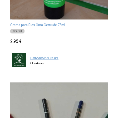
Crema para Pies Oma Gertrude 75ml
General
2,95 €
Herbodietética Chaira
94 productos