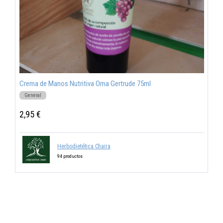
Crema de Manos Nutritiva Oma Gertrude 75ml
General
2,95 €
Herbodietética Chaira
94 productos