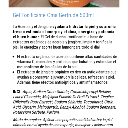
Gel Tonificante Oma Gertrude 500ml
La Acerola y el Jengibre
ayudan a hidratar la piel y su aroma
fresco estimula el cuerpo y el alma, energiza y potencia
el buen humor.
El Gel de ducha, tonificante, a base de
extractos orgánicos de acerola y jengibre, limpia y tonifica la
piel, la energiza y aporta buen humor para todo el día!
El extracto orgánico de acerola contiene altas cantidades de
vitamina C, minerales y proteínas que hidratan y estimulan el
metabolismo de las células de la piel.
El extracto de jengibre orgánico es rico en antioxidantes que
ayudan a conservar la juventud y la belleza, refrescan la piel.
Además tiene efectos antisépticos y antiinflamatorios.
INCI:
Aqua, Sodium Coco-Sulfate, Cocamidopropyl Betaine,
Lauryl Glucoside, Malpighia Punicifolia Fruit Extract*, Zingiber
Officinalis Root Extract*, Sodium Chloride, Tocopherol, Citric
Acid, Glycerin, Maltodextrin, Benzyl Alcohol, Sodium Benzoate,
Potassium Sorbate, Parfum.
Modo de empleo: Aplicar una pequeña cantidad sobre la piel
húmeda con al ayuda de una esponja, masajear y aclarar con