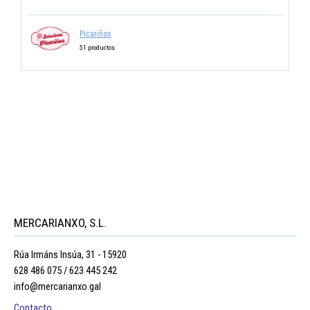
Picariños
51 productos
MERCARIANXO, S.L.
Rúa Irmáns Insúa, 31 - 15920
628 486 075 / 623 445 242
info@mercarianxo.gal
Contacto