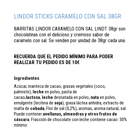
LINDOR STICKS CARAMELO CON SAL 38GR
BARRITAS LINDOR CARAMELO CON SAL LINDT 38gr son
chocolatinas con el delicioso y cremoso sabor de
caramelo con sal. Se venden por unidad de 38gr cada una.
RECUERDA QUE EL PEDIDO MÍNIMO PARA PODER
REALIZAR TU PEDIDO ES DE 10€
Ingredientes
:
Azúcar, manteca de cacao, grasas vegetales (coco,
palmiste),
leche
en polvo, pasta de
cacao,
lactosa
,
leche
desnatada en polvo,
nata
en polvo,
emulgente (lecitina de
soja
), grasa láctea anhidra, extracto de
malta de
cebada
, Flor de sal (0,2%), aromas, aroma natural, sal.
Puede contener
avellanas, almendras y otros frutos de
cáscara
. Fracción de chocolate con leche contiene cacao: 30%
mínimo.