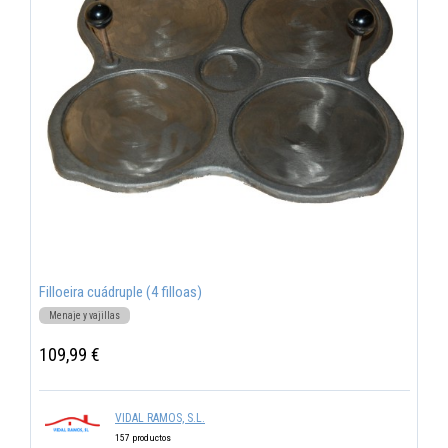
Filloeira cuádruple (4 filloas)
Menaje y vajillas
109,99 €
VIDAL RAMOS, S.L.
157 productos