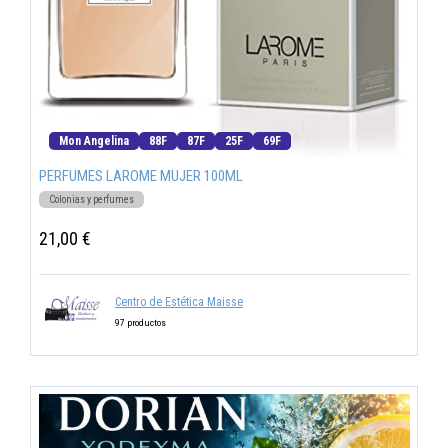
Mon Angelina
88F
87F
25F
69F
PERFUMES LAROME MUJER 100ML
Colonias y perfumes
21,00 €
Centro de Estética Maisse
97 productos