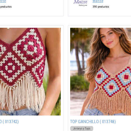
isse
Maisse
 productos
390 productos
 ( 013742)
TOP GANCHILLO ( 013748)
Jerseys y Tops