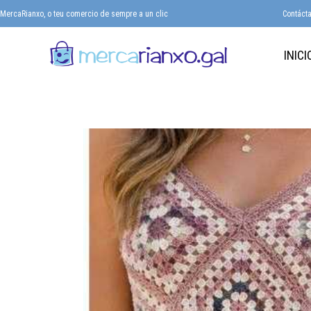
MercaRianxo, o teu comercio de sempre a un clic
Contáct
INICI