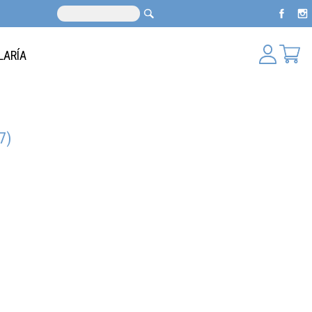
LARÍA
7)