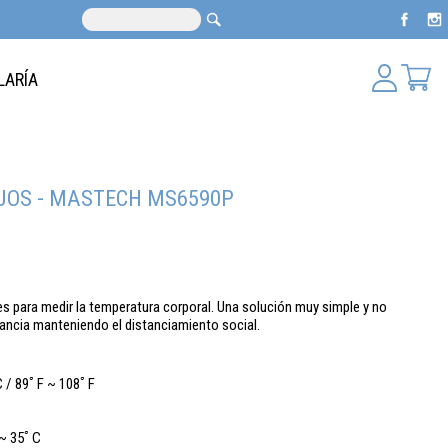
LARÍA
OS - MASTECH MS6590P
para medir la temperatura corporal. Una solución muy simple y no
stancia manteniendo el distanciamiento social.
 / 89ﾟF ~ 108ﾟF
 ~ 35ﾟC