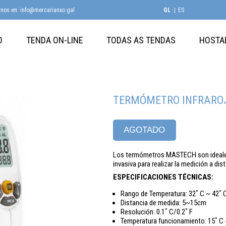
anos en: info@mercarianxo.gal
GL
ES
O
TENDA ON-LINE
TODAS AS TENDAS
HOSTA
TERMÓMETRO INFRAROJ
AGOTADO
Los termómetros MASTECH son ideales 
invasiva para realizar la medición a di
ESPECIFICACIONES TÉCNICAS:
Rango de Temperatura: 32ﾟC ~ 42ﾟC
Distancia de medida: 5~15cm
Resolución: 0.1ﾟC/0.2ﾟF
Temperatura funcionamiento: 15ﾟC