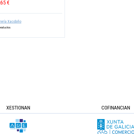
,65 €
rería Xacobiño
productos
XESTIONAN
COFINANCIAN