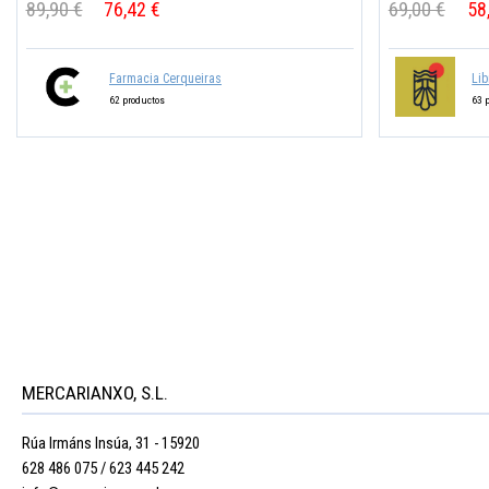
89,90 €
76,42 €
69,00 €
58
Farmacia Cerqueiras
Lib
62 productos
63 
MERCARIANXO, S.L.
Rúa Irmáns Insúa, 31 - 15920
628 486 075 / 623 445 242