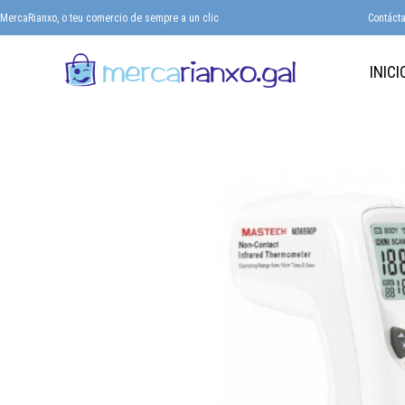
MercaRianxo, o teu comercio de sempre a un clic
Contáct
INICI